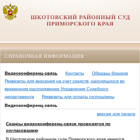
ШКОТОВСКИЙ РАЙОННЫЙ СУД
ПРИМОРСКОГО КРАЯ
СПРАВОЧНАЯ ИНФОРМАЦИЯ
Видеоконференц-связь
Контакты
Образцы бланков
Реквизиты для внесения на счет средств, находящихся во
временном распоряжении Управления Судебного
департамента
Реквизиты для оплаты госпошлины
Видеоконференц-связь
версия для печати
Сеансы видеоконференц-связи проводятся по
согласованию
В Шкотовском районном суде Приморского края имеется