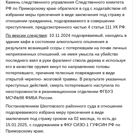
Камень следственного управления Следственного комитета
РФ по Приморскому краю обратился в суд с ходатайством об
избрании меры пресечения в виде заключения под стражу в
отношении гражданина, подозреваемого в совершении
преступления, предусмотренного частью 4 статьи 111 УК РФ.
По версии следствия
: 10.11.2024 подозреваемый, находясь в
здании кафе в состоянии алкогольного опьянения в
результате возникшей ссоры с потерпевшим на почве личных
неприязненных отношений, не имея умысла на убийство
последнего взял в руки фрагмент ствола дерева и используя
его в качестве оружия кинул по направлению головы
потерпевшего, причинив телесные повреждения в виде
открытой черепно- мозговой травмы. В результате указанных
преступных действий, смерть потерпевшего наступила по
неосторожности в реанимационном отделении ФГБУЗ
МСЧ№98 ФМБА России.
Постановлением Шкотовского районного суда в отношении
подозреваемого избрана меру пресечения в виде
заключения под стражу сроком на 02 месяца, то есть до
15.01.2025, с содержанием в ФКУ СИЗО-1 ГУФСИН РФ по
Приморскому краю.