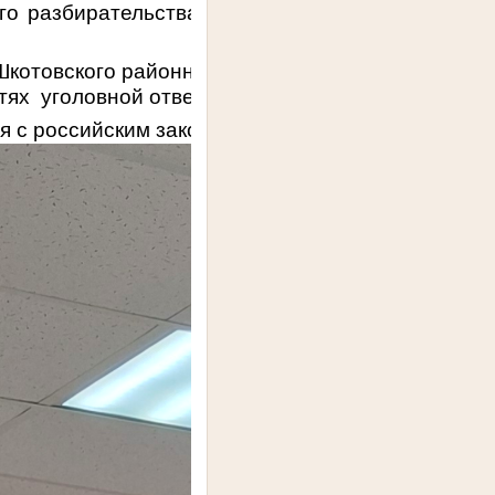
го разбирательства, в реальной обстановке ув
Шкотовского районного суда Анной Владимировн
тях
уголовной ответственности для несовершенн
я с российским законодательством, с принципами