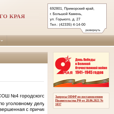
692801, Приморский край,
г. Большой Камень,
ГО КРАЯ
ул. Горького, д. 27
Тел.: (42335) 4-14-00
shkotovsky.prm@sudrf.ru
развернуть
ОШ №4 городского округа Большой Камень в со
Запросы ОПФР по постановлению
Правительства РФ от 28.06.2021 №
по уголовному делу под председательством судьи
1037
совершенная с причинением значительного ущерб