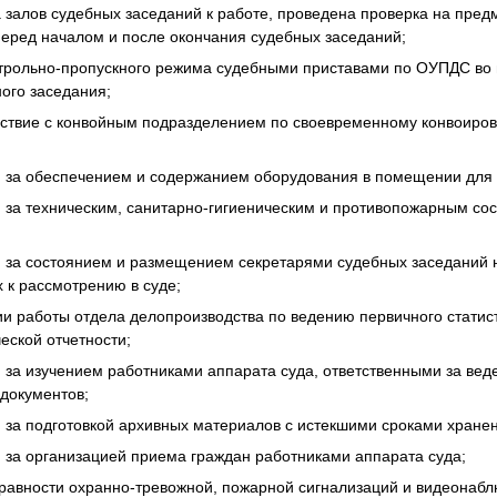
а залов судебных заседаний к работе, проведена проверка на пре
еред началом и после окончания судебных заседаний;
нтрольно-пропускного режима судебными приставами по ОУПДС во
ного заседания;
йствие с конвойным подразделением по своевременному конвоиро
я за обеспечением и содержанием оборудования в помещении для 
я за техническим, санитарно-гигиеническим и противопожарным с
я за состоянием и размещением секретарями судебных заседаний 
х к рассмотрению в суде;
и работы отдела делопроизводства по ведению первичного статист
еской отчетности;
 за изучением работниками аппарата суда, ответственными за вед
 документов;
 за подготовкой архивных материалов с истекшими сроками хране
 за организацией приема граждан работниками аппарата суда;
равности охранно-тревожной, пожарной сигнализаций и видеонаб