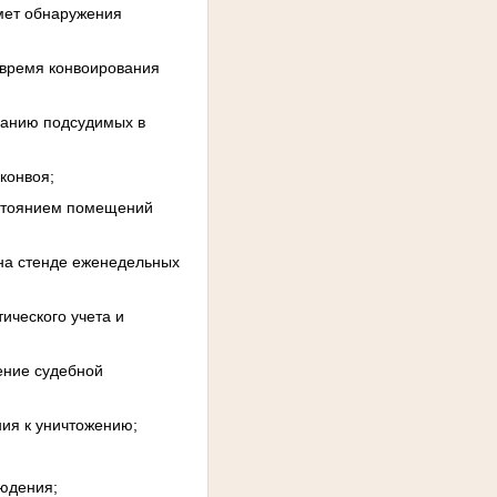
дмет обнаружения
 время конвоирования
ванию подсудимых в
конвоя;
остоянием помещений
на стенде еженедельных
ического учета и
ение судебной
ния к уничтожению;
людения;