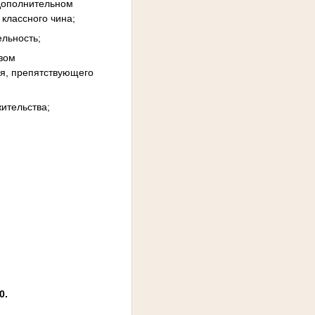
 дополнительном
классного чина;
ельность;
азом
ия, препятствующего
жительства;
0.