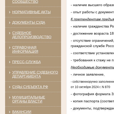
СООБЩЕСТВО
- наличие высшего обра
- опыт работы с докумен
НОРМАТИВНЫЕ АКТЫ
К претендентам предъя
ДОКУМЕНТЫ СУДА
- наличие гражданства Р
СУДЕБНОЕ
- достижение возраста 18
ДЕЛОПРОИЗВОДСТВО
- отсутствие ограничений
гражданской службе Росс
СПРАВОЧНАЯ
ИНФОРМАЦИЯ
- соответствие установ
- требования к стажу не
ПРЕСС-СЛУЖБА
Необходимые документ
УПРАВЛЕНИЕ СУДЕБНОГО
- личное заявление,
ДЕПАРТАМЕНТА
- собственноручно заполнен
СУДЫ СУБЪЕКТА РФ
от 10 октября 2024 г. N 870
- фотография формата 3х4
МУНИЦИПАЛЬНЫЕ
- копия паспорта (соотв
ОРГАНЫ ВЛАСТИ
- документы, подтвержд
ВАКАНСИИ