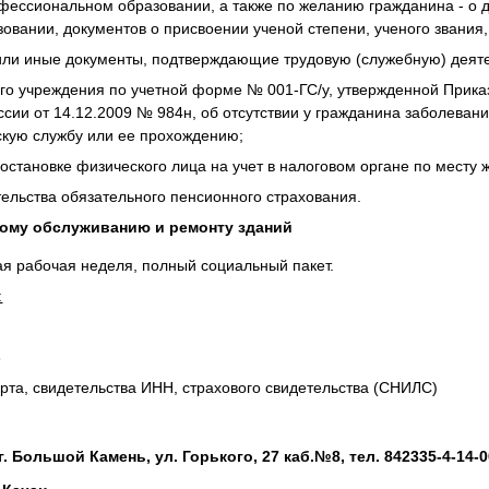
офессиональном образовании, а также по желанию гражданина - о
вании, документов о присвоении ученой степени, ученого звания, 
 или иные документы, подтверждающие трудовую (служебную) деят
го учреждения по учетной форме № 001-ГС/у, утвержденной Прик
сии от 14.12.2009 № 984н, об отсутствии у гражданина заболеван
скую службу или ее прохождению;
постановке физического лица на учет в налоговом органе по месту 
тельства обязательного пенсионного страхования.
ному обслуживанию и ремонту зданий
я рабочая неделя, полный социальный пакет.
:
6
орта, свидетельства ИНН, страхового свидетельства (СНИЛС)
. Большой Камень, ул. Горького, 27 каб.№8, тел. 842335-4-14-0