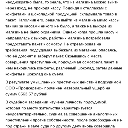
неоднократно была, то знала, что из магазина можно выйти
через вход, не проходя кассу. Подойдя к стеллажам с
конфетами и шоколадной продукцией, складывала товар в
пакет. Наполнив его, решила выйти из магазина мимо кассы,
так как за кассами никого не было, а также на выходе из
магазина не было охранника. Однако когда прошла кассу и
направилась к выходу, работник магазина потребовала
предоставить пакет к осмотру. Не отреагировав на
требования, подсудимая выбежала из магазина, опасаясь,
что её догонят и заберут пакет. Скрывшись с места
совершения преступления, подсудимая осмотрела пакет, в
нем находились конфеты, различный шоколад, затем данные
конфеты и шоколад она съела.
В результате умышленных преступных действий подсудимой
ООО «Продсервис» причинен материальный ущерб на
сумму 6563,57 рублей.
В судебном заседании изучена личность подсудимой,
которая по месту жительства характеризуется
неудовлетворительно, судима за совершение аналогичных
преступлений против собственности, после освобождения из-
под стражи в зале суде по другому делу вновь совершила