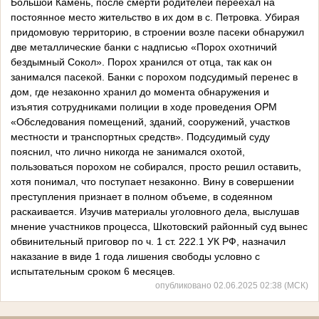
Большой Камень, после смерти родителей переехал на
постоянное место жительство в их дом в с. Петровка. Убирая
придомовую территорию, в строении возле пасеки обнаружил
две металлические банки с надписью «Порох охотничий
бездымный Сокол». Порох хранился от отца, так как он
занимался пасекой. Банки с порохом подсудимый перенес в
дом, где незаконно хранил до момента обнаружения и
изъятия сотрудниками полиции в ходе проведения ОРМ
«Обследования помещений, зданий, сооружений, участков
местности и транспортных средств». Подсудимый суду
пояснил, что лично никогда не занимался охотой,
пользоваться порохом не собирался, просто решил оставить,
хотя понимал, что поступает незаконно. Вину в совершении
преступления признает в полном объеме, в содеянном
раскаивается. Изучив материалы уголовного дела, выслушав
мнение участников процесса, Шкотовский районный суд вынес
обвинительный приговор по ч. 1 ст. 222.1 УК РФ, назначил
наказание в виде 1 года лишения свободы условно с
испытательным сроком 6 месяцев.
опубликовано 02.06.2025 02:38 (МСК)