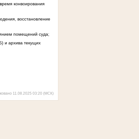
 время конвоирования
людения, восстановление
оянием помещений суда;
5) и архива текущих
ковано 11.08.2025 03:20 (МСК)