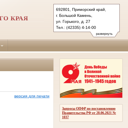
692801, Приморский край,
г. Большой Камень,
ГО КРАЯ
ул. Горького, д. 27
Тел.: (42335) 4-14-00
shkotovsky.prm@sudrf.ru
развернуть
версия для печати
Запросы ОПФР по постановлению
Правительства РФ от 28.06.2021 №
1037