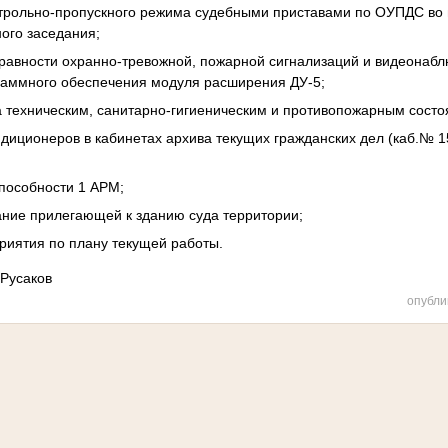
нтрольно-пропускного режима судебными приставами по ОУПДС во
ного заседания;
равности охранно-тревожной, пожарной сигнализаций и видеонаб
раммного обеспечения модуля расширения ДУ-5;
а техническим, санитарно-гигиеническим и противопожарным сост
ндиционеров в кабинетах архива текущих гражданских дел (каб.№ 1
пособности 1 АРМ;
ание прилегающей к зданию суда территории;
риятия по плану текущей работы.
 Русаков
опубли