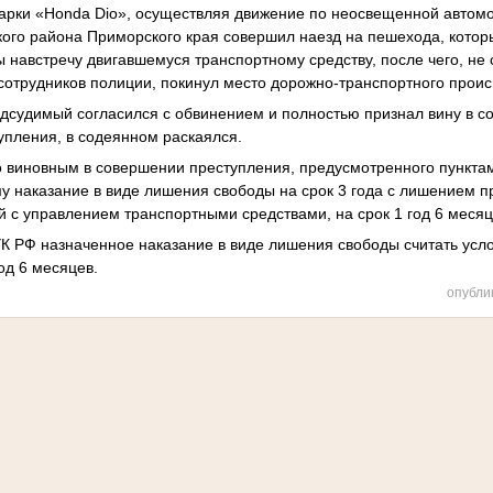
арки «
Honda
Dio
», осуществляя движение по неосвещенной автомо
ого района Приморского края совершил наезд на пешехода, котор
ы навстречу двигавшемуся транспортному средству, после чего, н
 сотрудников полиции, покинул место дорожно-транспортного прои
дсудимый согласился с обвинением и полностью признал вину в 
пления, в содеянном раскаялся.
 виновным в совершении преступления, предусмотренного пунктами
му наказание в виде лишения свободы на срок 3 года с лишением п
й с управлением транспортными средствами, на срок 1 год 6 месяц
УК РФ назначенное наказание в виде лишения свободы считать ус
од 6 месяцев.
опубли