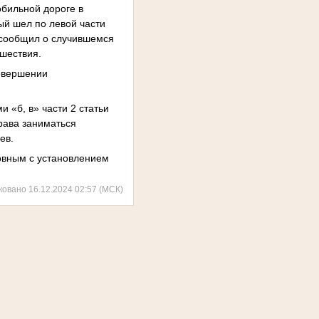
бильной дороге в
ый шел по левой части
е сообщил о случившемся
сшествия.
совершении
 «б, в» части 2 статьи
рава заниматься
ев.
ловным с установлением
ковано 16.12.2024 02:57 (МСК)