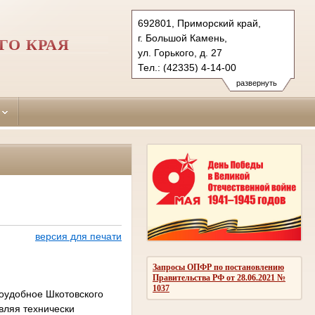
692801, Приморский край,
г. Большой Камень,
ГО КРАЯ
ул. Горького, д. 27
Тел.: (42335) 4-14-00
shkotovsky.prm@sudrf.ru
развернуть
версия для печати
Запросы ОПФР по постановлению
Правительства РФ от 28.06.2021 №
1037
оудобное Шкотовского
вляя технически