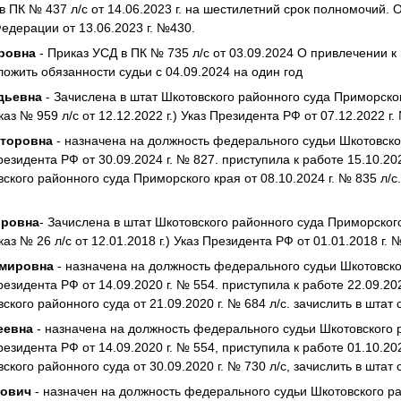
 в ПК № 437 л/с от 14.06.2023 г. на шестилетний срок полномочий. 
едерации от 13.06.2023 г. №430.
тровна
- Приказ УСД в ПК № 735 л/с от 03.09.2024 О привлечении 
ложить обязанности судьи с 04.09.2024 на один год
адьевна
- Зачислена в штат Шкотовского районного суда Приморско
иказ № 959 л/с от 12.12.2022 г.) Указ Президента РФ от 07.12.2022 г.
кторовна
- назначена на должность федерального судьи Шкотовско
езидента РФ от 30.09.2024 г. № 827. приступила к работе 15.10.202
ского районного суда Приморского края от 08.10.2024 г. № 835 л/с.
ировна
- Зачислена в штат Шкотовского районного суда Приморског
иказ № 26 л/с от 12.01.2018 г.) Указ Президента РФ от 01.01.2018 г. 
имировна
- назначена на должность федерального судьи Шкотовско
езидента РФ от 14.09.2020 г. № 554. приступила к работе 22.09.202
кого районного суда от 21.09.2020 г. № 684 л/с. зачислить в штат с
еевна
- назначена на должность федерального судьи Шкотовского 
езидента РФ от 14.09.2020 г. № 554, приступила к работе 01.10.202
кого районного суда от 30.09.2020 г. № 730 л/с, зачислить в штат с
лович
- назначен на должность федерального судьи Шкотовского р