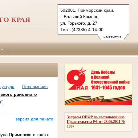
692801, Приморский край,
г. Большой Камень,
ГО КРАЯ
ул. Горького, д. 27
Тел.: (42335) 4-14-00
shkotovsky.prm@sudrf.ru
развернуть
руктура
Полномочия
ского районного
я"
Запросы ОПФР по постановлению
версия для печати
Правительства РФ от 28.06.2021 №
1037
суда Приморского края с