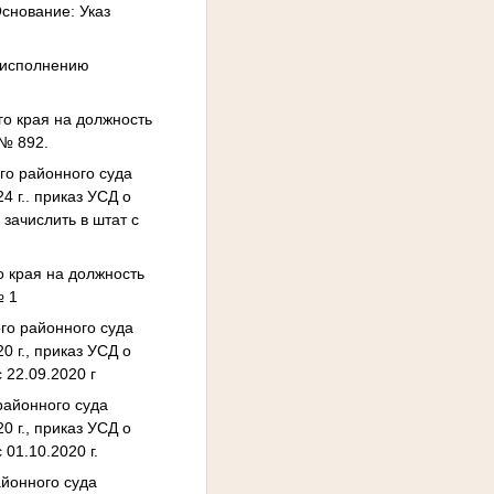
Основание: Указ
к исполнению
го края на должность
 № 892.
го районного суда
4 г.. приказ УСД о
 зачислить в штат с
о края на должность
№ 1
го районного суда
0 г., приказ УСД о
 22.09.2020 г
районного суда
0 г., приказ УСД о
 01.10.2020 г.
айонного суда