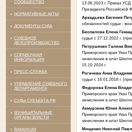
СООБЩЕСТВО
13.06.2023 г. Приказ УСД
Президента Российской Ф
НОРМАТИВНЫЕ АКТЫ
Аркадьева Евгения Пе
обязанностей судьи - воз
ДОКУМЕНТЫ СУДА
Беспалова Елена Генн
судьи с 27.12.2022 г. (пр
СУДЕБНОЕ
ДЕЛОПРОИЗВОДСТВО
Петрушенко Галина Ви
Приморского края Указ Пр
СПРАВОЧНАЯ
зачислении в штат Шкотов
ИНФОРМАЦИЯ
15.10.2024 г.
ПРЕСС-СЛУЖБА
Рогачева Анна Владим
судьи с 16.01.2018 г. (пр
УПРАВЛЕНИЕ СУДЕБНОГО
Федорова Елена Влад
ДЕПАРТАМЕНТА
Приморского края Указ Пр
зачислении в штат Шкотовс
СУДЫ СУБЪЕКТА РФ
Акмурзина Юлия Алекс
МУНИЦИПАЛЬНЫЕ
Приморского края Указ Пр
ОРГАНЫ ВЛАСТИ
зачислении в штат Шкотовс
Мищенко Николай Пав
ВАКАНСИИ